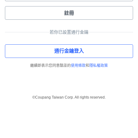
註冊
若你已設置通行金鑰
通行金鑰登入
繼續即表示您同意酷澎的
使用條款
和
隱私權政策
©Coupang Taiwan Corp. All rights reserved.