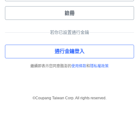
註冊
若你已設置通行金鑰
通行金鑰登入
繼續即表示您同意酷澎的
使用條款
和
隱私權政策
©Coupang Taiwan Corp. All rights reserved.