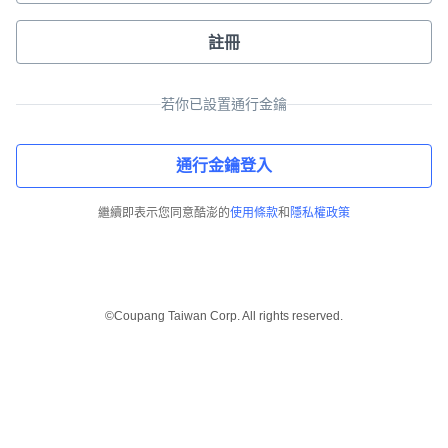
註冊
若你已設置通行金鑰
通行金鑰登入
繼續即表示您同意酷澎的
使用條款
和
隱私權政策
©Coupang Taiwan Corp. All rights reserved.