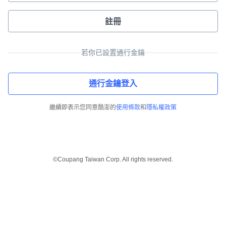
註冊
若你已設置通行金鑰
通行金鑰登入
繼續即表示您同意酷澎的
使用條款
和
隱私權政策
©Coupang Taiwan Corp. All rights reserved.