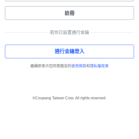
註冊
若你已設置通行金鑰
通行金鑰登入
繼續即表示您同意酷澎的
使用條款
和
隱私權政策
©Coupang Taiwan Corp. All rights reserved.