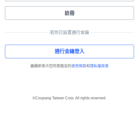
註冊
若你已設置通行金鑰
通行金鑰登入
繼續即表示您同意酷澎的
使用條款
和
隱私權政策
©Coupang Taiwan Corp. All rights reserved.