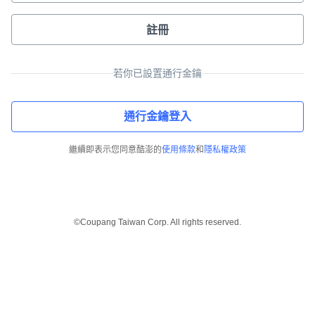
註冊
若你已設置通行金鑰
通行金鑰登入
繼續即表示您同意酷澎的
使用條款
和
隱私權政策
©Coupang Taiwan Corp. All rights reserved.