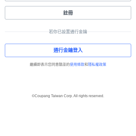
註冊
若你已設置通行金鑰
通行金鑰登入
繼續即表示您同意酷澎的
使用條款
和
隱私權政策
©Coupang Taiwan Corp. All rights reserved.