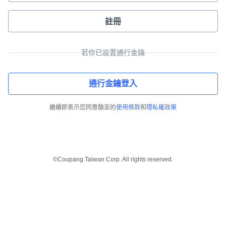
註冊
若你已設置通行金鑰
通行金鑰登入
繼續即表示您同意酷澎的
使用條款
和
隱私權政策
©Coupang Taiwan Corp. All rights reserved.