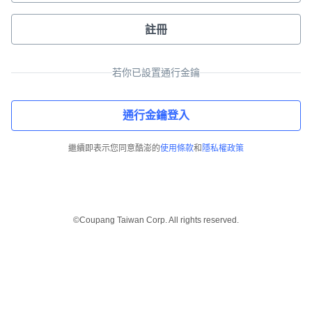
註冊
若你已設置通行金鑰
通行金鑰登入
繼續即表示您同意酷澎的
使用條款
和
隱私權政策
©Coupang Taiwan Corp. All rights reserved.