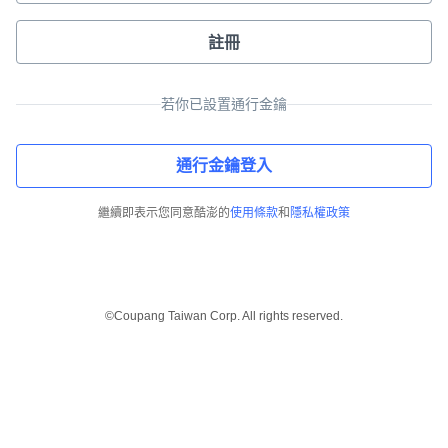
註冊
若你已設置通行金鑰
通行金鑰登入
繼續即表示您同意酷澎的
使用條款
和
隱私權政策
©Coupang Taiwan Corp. All rights reserved.