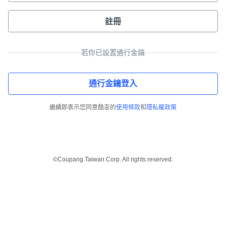
註冊
若你已設置通行金鑰
通行金鑰登入
繼續即表示您同意酷澎的
使用條款
和
隱私權政策
©Coupang Taiwan Corp. All rights reserved.