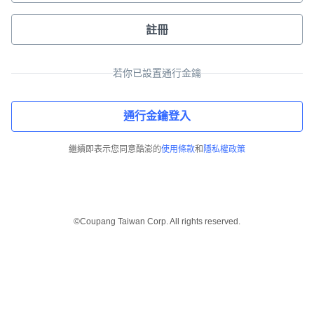
註冊
若你已設置通行金鑰
通行金鑰登入
繼續即表示您同意酷澎的
使用條款
和
隱私權政策
©Coupang Taiwan Corp. All rights reserved.