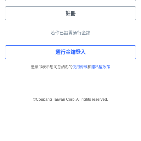
註冊
若你已設置通行金鑰
通行金鑰登入
繼續即表示您同意酷澎的
使用條款
和
隱私權政策
©Coupang Taiwan Corp. All rights reserved.