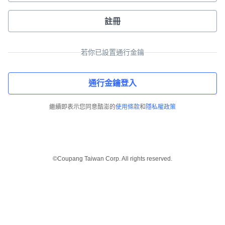
註冊
若你已設置通行金鑰
通行金鑰登入
繼續即表示您同意酷澎的
使用條款
和
隱私權政策
©Coupang Taiwan Corp. All rights reserved.