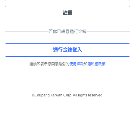
註冊
若你已設置通行金鑰
通行金鑰登入
繼續即表示您同意酷澎的
使用條款
和
隱私權政策
©Coupang Taiwan Corp. All rights reserved.