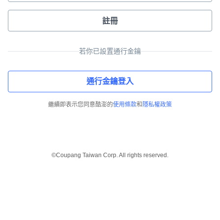
註冊
若你已設置通行金鑰
通行金鑰登入
繼續即表示您同意酷澎的
使用條款
和
隱私權政策
©Coupang Taiwan Corp. All rights reserved.