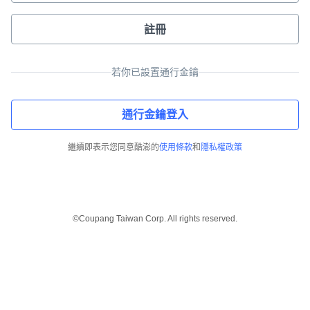
註冊
若你已設置通行金鑰
通行金鑰登入
繼續即表示您同意酷澎的
使用條款
和
隱私權政策
©Coupang Taiwan Corp. All rights reserved.