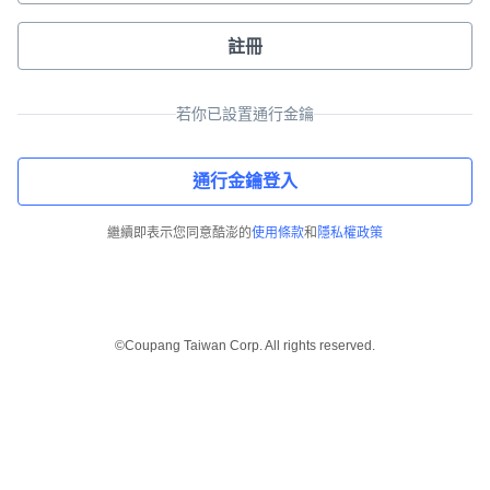
註冊
若你已設置通行金鑰
通行金鑰登入
繼續即表示您同意酷澎的
使用條款
和
隱私權政策
©Coupang Taiwan Corp. All rights reserved.