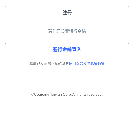
註冊
若你已設置通行金鑰
通行金鑰登入
繼續即表示您同意酷澎的
使用條款
和
隱私權政策
©Coupang Taiwan Corp. All rights reserved.