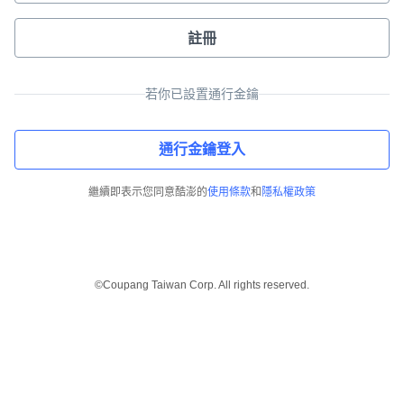
註冊
若你已設置通行金鑰
通行金鑰登入
繼續即表示您同意酷澎的
使用條款
和
隱私權政策
©Coupang Taiwan Corp. All rights reserved.