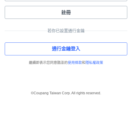
註冊
若你已設置通行金鑰
通行金鑰登入
繼續即表示您同意酷澎的
使用條款
和
隱私權政策
©Coupang Taiwan Corp. All rights reserved.