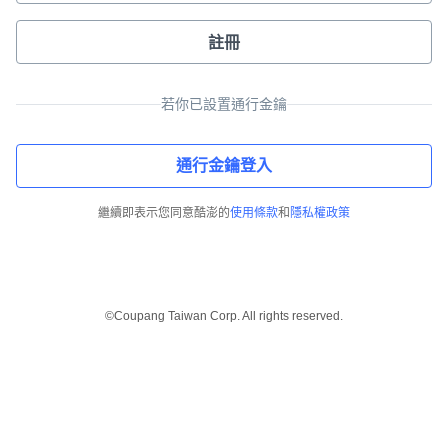
註冊
若你已設置通行金鑰
通行金鑰登入
繼續即表示您同意酷澎的
使用條款
和
隱私權政策
©Coupang Taiwan Corp. All rights reserved.