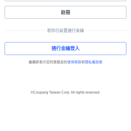
註冊
若你已設置通行金鑰
通行金鑰登入
繼續即表示您同意酷澎的
使用條款
和
隱私權政策
©Coupang Taiwan Corp. All rights reserved.