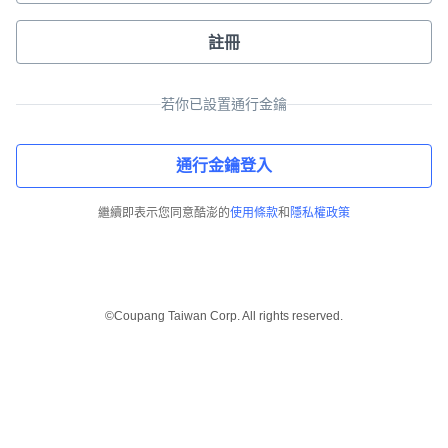
註冊
若你已設置通行金鑰
通行金鑰登入
繼續即表示您同意酷澎的
使用條款
和
隱私權政策
©Coupang Taiwan Corp. All rights reserved.