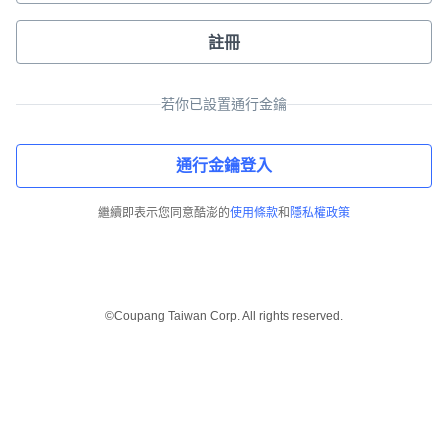
註冊
若你已設置通行金鑰
通行金鑰登入
繼續即表示您同意酷澎的
使用條款
和
隱私權政策
©Coupang Taiwan Corp. All rights reserved.