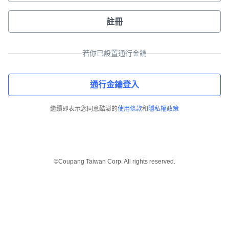
註冊
若你已設置通行金鑰
通行金鑰登入
繼續即表示您同意酷澎的
使用條款
和
隱私權政策
©Coupang Taiwan Corp. All rights reserved.