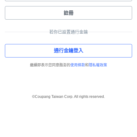
註冊
若你已設置通行金鑰
通行金鑰登入
繼續即表示您同意酷澎的
使用條款
和
隱私權政策
©Coupang Taiwan Corp. All rights reserved.