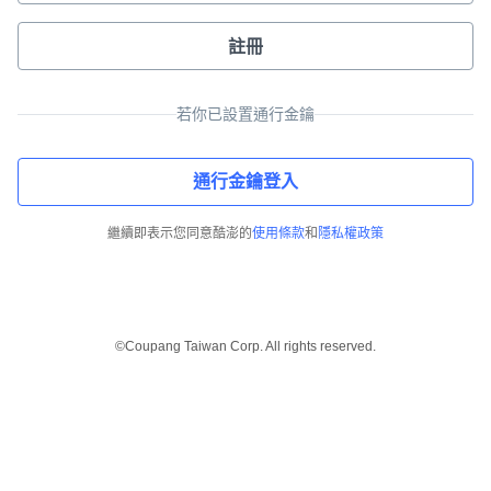
註冊
若你已設置通行金鑰
通行金鑰登入
繼續即表示您同意酷澎的
使用條款
和
隱私權政策
©Coupang Taiwan Corp. All rights reserved.