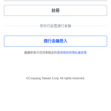
註冊
若你已設置通行金鑰
通行金鑰登入
繼續即表示您同意酷澎的
使用條款
和
隱私權政策
©Coupang Taiwan Corp. All rights reserved.