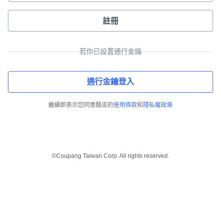
註冊
若你已設置通行金鑰
通行金鑰登入
繼續即表示您同意酷澎的
使用條款
和
隱私權政策
©Coupang Taiwan Corp. All rights reserved.