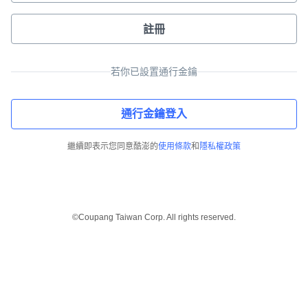
註冊
若你已設置通行金鑰
通行金鑰登入
繼續即表示您同意酷澎的
使用條款
和
隱私權政策
©Coupang Taiwan Corp. All rights reserved.