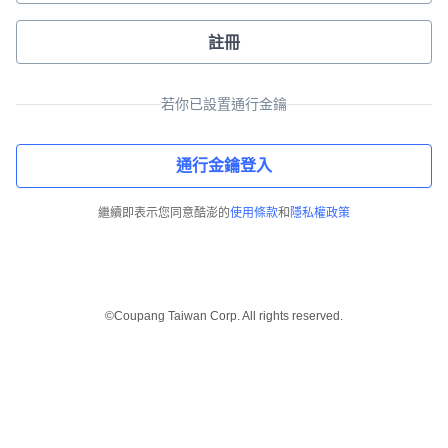
註冊
若你已設置通行金鑰
通行金鑰登入
繼續即表示您同意酷澎的
使用條款
和
隱私權政策
©Coupang Taiwan Corp. All rights reserved.