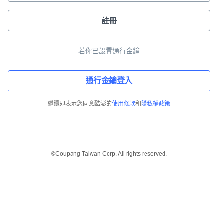
註冊
若你已設置通行金鑰
通行金鑰登入
繼續即表示您同意酷澎的
使用條款
和
隱私權政策
©Coupang Taiwan Corp. All rights reserved.