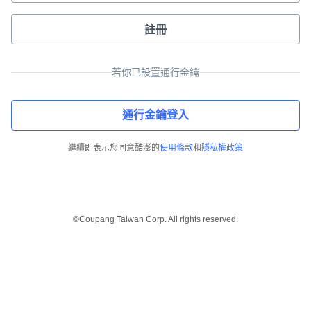
註冊
若你已設置通行金鑰
通行金鑰登入
繼續即表示您同意酷澎的
使用條款
和
隱私權政策
©Coupang Taiwan Corp. All rights reserved.