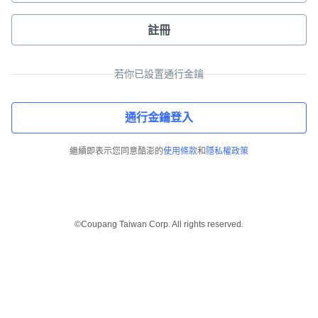
註冊
若你已設置通行金鑰
通行金鑰登入
繼續即表示您同意酷澎的
使用條款
和
隱私權政策
©Coupang Taiwan Corp. All rights reserved.