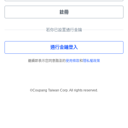
註冊
若你已設置通行金鑰
通行金鑰登入
繼續即表示您同意酷澎的
使用條款
和
隱私權政策
©Coupang Taiwan Corp. All rights reserved.