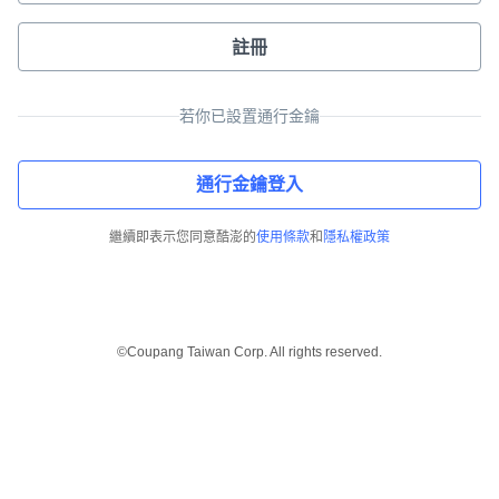
註冊
若你已設置通行金鑰
通行金鑰登入
繼續即表示您同意酷澎的
使用條款
和
隱私權政策
©Coupang Taiwan Corp. All rights reserved.