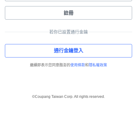
註冊
若你已設置通行金鑰
通行金鑰登入
繼續即表示您同意酷澎的
使用條款
和
隱私權政策
©Coupang Taiwan Corp. All rights reserved.