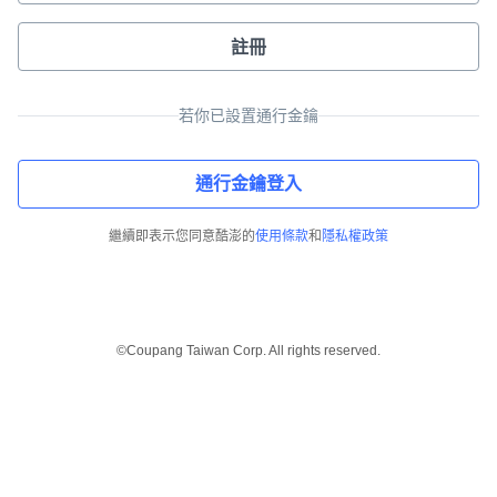
註冊
若你已設置通行金鑰
通行金鑰登入
繼續即表示您同意酷澎的
使用條款
和
隱私權政策
©Coupang Taiwan Corp. All rights reserved.