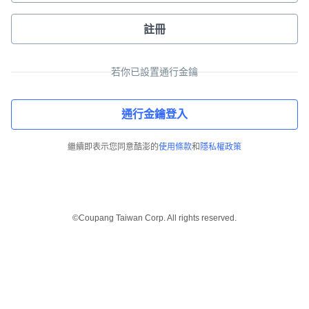
註冊
若你已設置通行金鑰
通行金鑰登入
繼續即表示您同意酷澎的
使用條款
和
隱私權政策
©Coupang Taiwan Corp. All rights reserved.