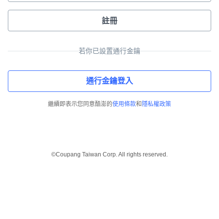
註冊
若你已設置通行金鑰
通行金鑰登入
繼續即表示您同意酷澎的
使用條款
和
隱私權政策
©Coupang Taiwan Corp. All rights reserved.