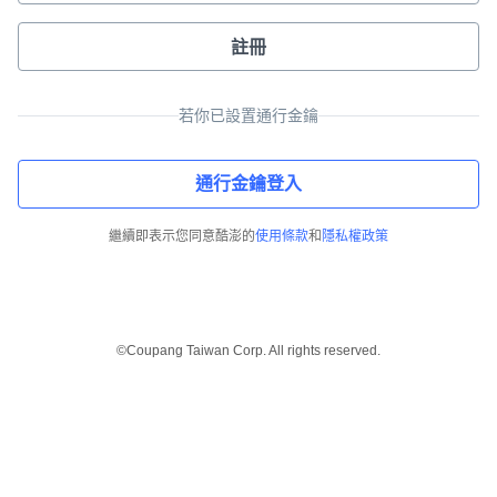
註冊
若你已設置通行金鑰
通行金鑰登入
繼續即表示您同意酷澎的
使用條款
和
隱私權政策
©Coupang Taiwan Corp. All rights reserved.