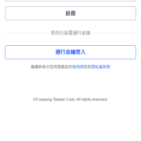
註冊
若你已設置通行金鑰
通行金鑰登入
繼續即表示您同意酷澎的
使用條款
和
隱私權政策
©Coupang Taiwan Corp. All rights reserved.