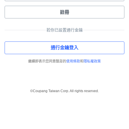
註冊
若你已設置通行金鑰
通行金鑰登入
繼續即表示您同意酷澎的
使用條款
和
隱私權政策
©Coupang Taiwan Corp. All rights reserved.