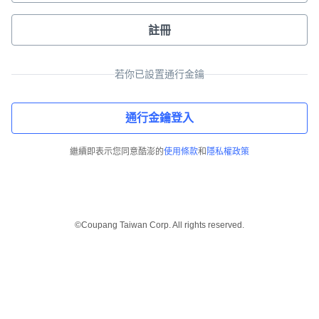
註冊
若你已設置通行金鑰
通行金鑰登入
繼續即表示您同意酷澎的
使用條款
和
隱私權政策
©Coupang Taiwan Corp. All rights reserved.