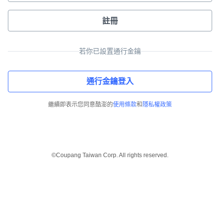
註冊
若你已設置通行金鑰
通行金鑰登入
繼續即表示您同意酷澎的
使用條款
和
隱私權政策
©Coupang Taiwan Corp. All rights reserved.