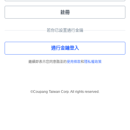
註冊
若你已設置通行金鑰
通行金鑰登入
繼續即表示您同意酷澎的
使用條款
和
隱私權政策
©Coupang Taiwan Corp. All rights reserved.