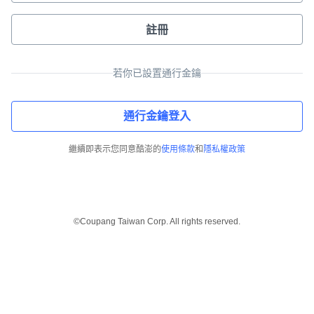
註冊
若你已設置通行金鑰
通行金鑰登入
繼續即表示您同意酷澎的
使用條款
和
隱私權政策
©Coupang Taiwan Corp. All rights reserved.