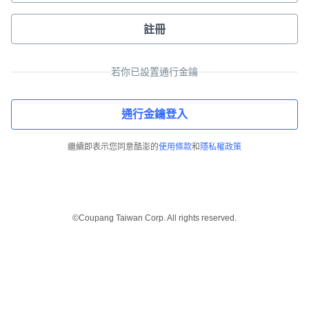
註冊
若你已設置通行金鑰
通行金鑰登入
繼續即表示您同意酷澎的
使用條款
和
隱私權政策
©Coupang Taiwan Corp. All rights reserved.